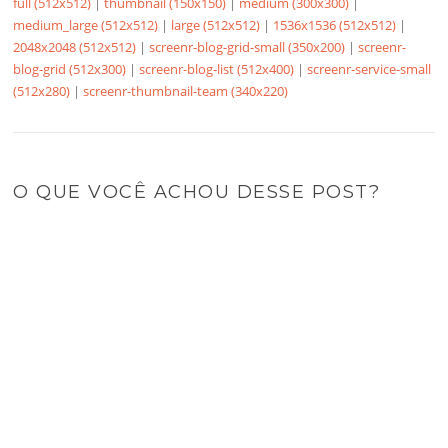
full (512x512)
|
thumbnail (150x150)
|
medium (300x300)
|
medium_large (512x512)
|
large (512x512)
|
1536x1536 (512x512)
|
2048x2048 (512x512)
|
screenr-blog-grid-small (350x200)
|
screenr-
blog-grid (512x300)
|
screenr-blog-list (512x400)
|
screenr-service-small
(512x280)
|
screenr-thumbnail-team (340x220)
O QUE VOCÊ ACHOU DESSE POST?