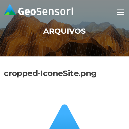
Pular
para
Menu
o
conteúdo
ARQUIVOS
cropped-IconeSite.png