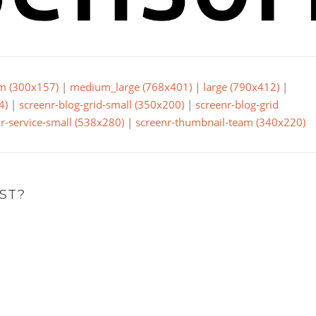
m (300x157)
|
medium_large (768x401)
|
large (790x412)
|
4)
|
screenr-blog-grid-small (350x200)
|
screenr-blog-grid
r-service-small (538x280)
|
screenr-thumbnail-team (340x220)
ST?