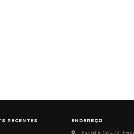
TS RECENTES
ENDEREÇO
Rua Gildo Neto, 44 - Recif