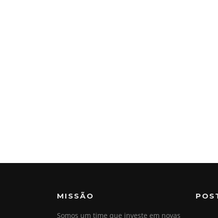
MISSÃO
POS
Somos um time que investe em novas