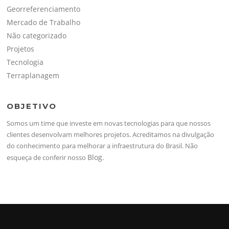
Georreferenciamento
Mercado de Trabalho
Não categorizado
Projetos
Tecnologia
Terraplanagem
OBJETIVO
Somos um time que investe em novas tecnologias para que nossos
clientes desenvolvam melhores projetos. Acreditamos na divulgação
do conhecimento para melhorar a infraestrutura do Brasil. Não
Blog
esqueça de conferir nosso
.