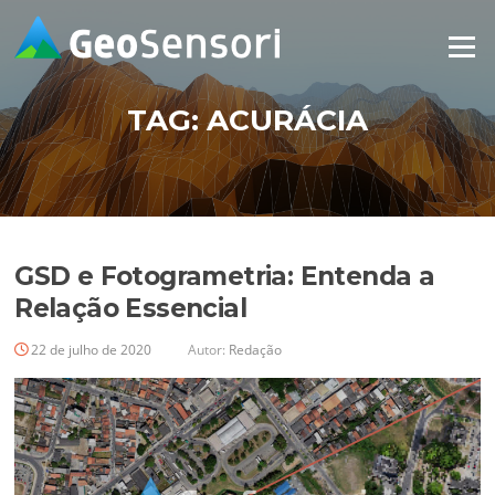
Pular
para
Menu
o
conteúdo
TAG:
ACURÁCIA
GSD e Fotogrametria: Entenda a
Relação Essencial
22 de julho de 2020
Autor:
Redação