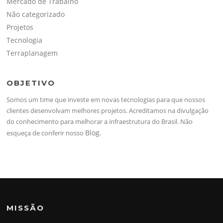
Mercado de Trabalho
Não categorizado
Projetos
Tecnologia
Terraplanagem
OBJETIVO
Somos um time que investe em novas tecnologias para que nossos
clientes desenvolvam melhores projetos. Acreditamos na divulgação
do conhecimento para melhorar a infraestrutura do Brasil. Não
Blog
esqueça de conferir nosso
.
MISSÃO