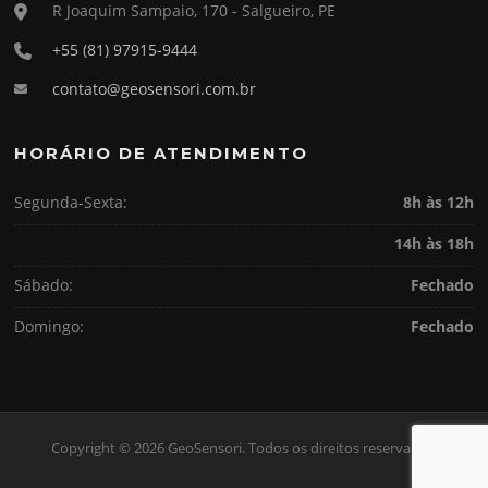
R Joaquim Sampaio, 170 - Salgueiro, PE
+55 (81) 97915-9444
contato@geosensori.com.br
HORÁRIO DE ATENDIMENTO
Segunda-Sexta:
8h às 12h
14h às 18h
Sábado:
Fechado
Domingo:
Fechado
Copyright © 2026 GeoSensori. Todos os direitos reservados.
Screenr