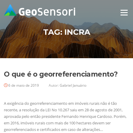
Pular
para
Menu
o
conteúdo
TAG:
INCRA
O que é o georreferenciamento?
6 de maio de 2019
Autor:
Gabriel Januário
A exigência do georreferenciamento em imóveis rurais não é tão
recente, a resolução da LEI No 10.267 saiu em 28 de agosto de 2001,
aprovada pelo então presidente Fernando Henrique Cardoso. Porém,
em 2016, imóveis rurais com mais de 100 hectares devem ser
georreferenciados e certificados em caso de alterações…