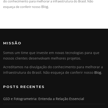
do conhecimento para melhorar a infraestrutura do Brasil. Não
Blog
esqueça de conferir nosso
.
MISSÃO
Somos um time que investe em novas tecnologias para que
nossos clientes desenvolvam melhores projetos.
Acreditamos na divulgação do conhecimento para melhorar a
infraestrutura do Brasil. Não esqueça de conferir nosso
Blog
.
POSTS RECENTES
GSD e Fotogrametria: Entenda a Relação Essencial