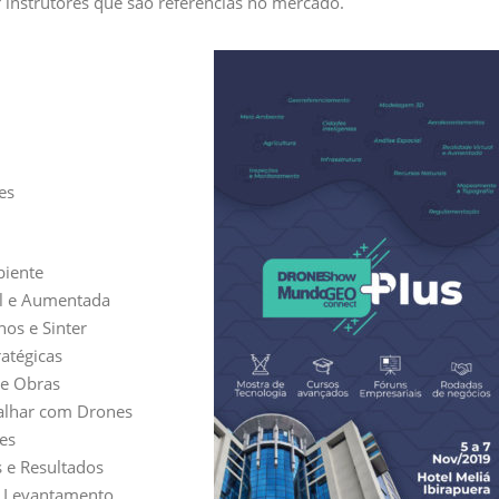
 instrutores que são referências no mercado.
es
iente
al e Aumentada
os e Sinter
atégicas
de Obras
alhar com Drones
es
 e Resultados
, Levantamento,