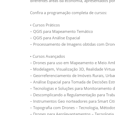
diferentes áreas da economia, apresentados por
Confira a programação completa de cursos:
• Cursos Práticos
– QGIS para Mapeamento Temático
– QGIS para Análise Espacial
– Processamento de Imagens obtidas com Dron
• Cursos Avançados
– Drones para uso em Mapeamento e Meio Amb
– Modelagem, Visualização 3D, Realidade Virtu
– Georreferenciamento de Imóveis Rurais, Urban
– Análise Espacial para Tomada de Decisões Estr
– Tecnologias e Soluções para Monitoramento 
– Descomplicando a Regulamentação para Trab
– Instrumentos Geo norteadores para Smart Citi
– Topografia com Drones – Tecnologia, Métodos
– Drones para Aerolevantamentos – Tecnologia