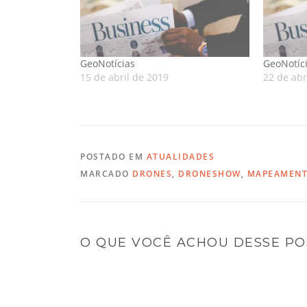
GeoNotícias
GeoNotíc
15 de abril de 2019
22 de abr
POSTADO EM
ATUALIDADES
MARCADO
DRONES
,
DRONESHOW
,
MAPEAMEN
O QUE VOCÊ ACHOU DESSE PO