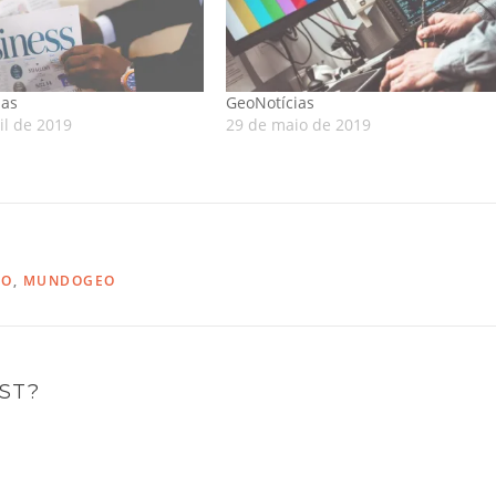
ias
GeoNotícias
il de 2019
29 de maio de 2019
TO
,
MUNDOGEO
ST?