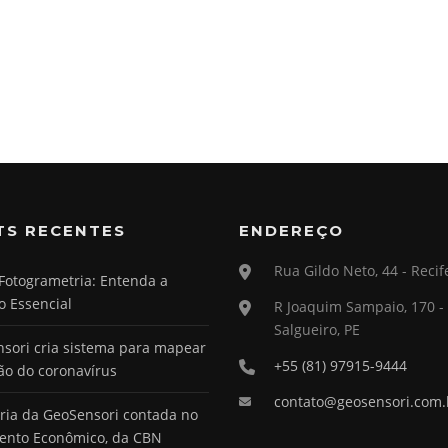
TS RECENTES
ENDEREÇO
Rua Gildo Neto, 44 - Recif
Fotogrametria: Entenda a
o Essencial
R Joaquim Sampaio, 170 -
Salgueiro, PE
sori cria sistema para mapear
+55 (81) 97915-9444
ão do coronavírus
contato@geosensori.com.
ória da GeoSensori contada no
ento Econômico, da CBN