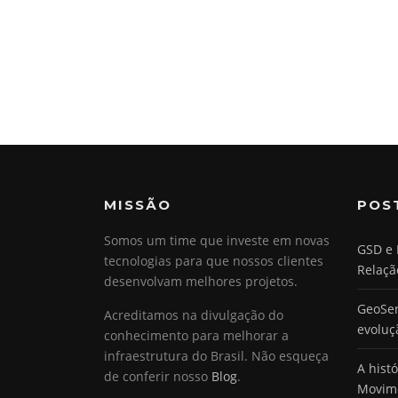
MISSÃO
POS
Somos um time que investe em novas
GSD e 
tecnologias para que nossos clientes
Relaçã
desenvolvam melhores projetos.
GeoSen
Acreditamos na divulgação do
evoluç
conhecimento para melhorar a
infraestrutura do Brasil. Não esqueça
A hist
de conferir nosso
Blog
.
Movim