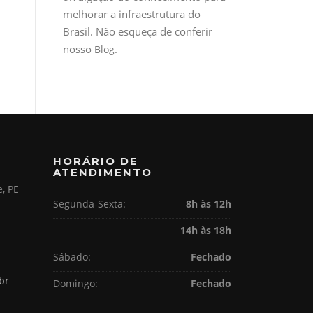
melhorar a infraestrutura do
Brasil. Não esqueça de conferir
nosso
.
Blog
HORÁRIO DE
ATENDIMENTO
e, PE
Segunda-Sexta:
8h às 12h
14h às 18h
Sábado:
Fechado
br
Domingo:
Fechado