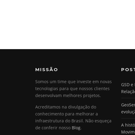
MISSÃO
POS
Somos um time que investe em novas
GSD e 
tecnologias para que nossos clientes
Relaçã
desenvolvam melhores projetos.
GeoSen
Acreditamos na divulgação do
evoluç
conhecimento para melhorar a
infraestrutura do Brasil. Não esqueça
A hist
de conferir nosso
Blog
.
Movim