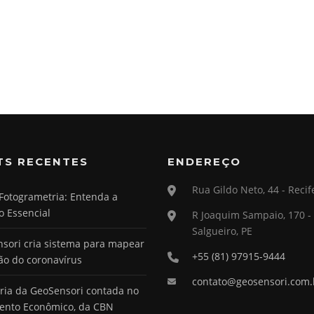
TS RECENTES
ENDEREÇO
Rua Gildo Neto, 44 - Recif
Fotogrametria: Entenda a
o Essencial
R Joaquim Sampaio, 170 -
Salgueiro, PE
sori cria sistema para mapear
+55 (81) 97915-9444
ão do coronavírus
contato@geosensori.com.
ória da GeoSensori contada no
ento Econômico, da CBN