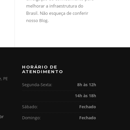
melhorar a infraestrutura do
Brasil. Não esqueça de conferir
nosso
.
Blog
HORÁRIO DE
ATENDIMENTO
e, PE
Segunda-Sexta:
8h às 12h
14h às 18h
Sábado:
Fechado
br
Domingo:
Fechado