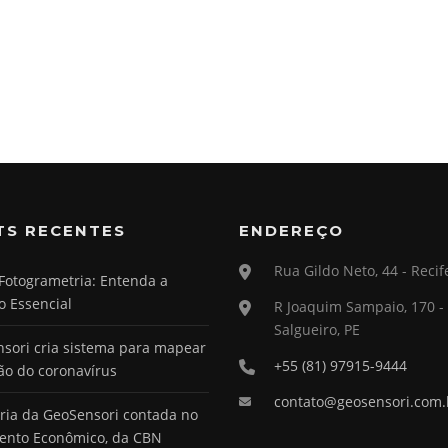
TS RECENTES
ENDEREÇO
Rua Gildo Neto, 44 - Recif
Fotogrametria: Entenda a
o Essencial
R Joaquim Sampaio, 170 -
Salgueiro, PE
sori cria sistema para mapear
+55 (81) 97915-9444
ão do coronavírus
contato@geosensori.com.
ória da GeoSensori contada no
ento Econômico, da CBN