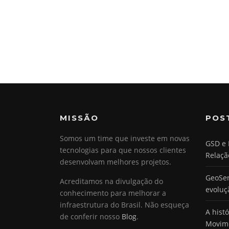
MISSÃO
POS
Somos um time que investe em novas
GSD e 
tecnologias para que nossos clientes
Relaçã
desenvolvam melhores projetos.
GeoSen
Acreditamos na divulgação do
evoluç
conhecimento para melhorar a
infraestrutura do Brasil. Não esqueça
A hist
de conferir nosso
Blog
.
Movim