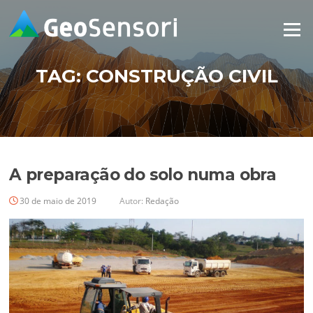
Pular
para
Menu
o
conteúdo
TAG:
CONSTRUÇÃO CIVIL
A preparação do solo numa obra
30 de maio de 2019
Autor:
Redação