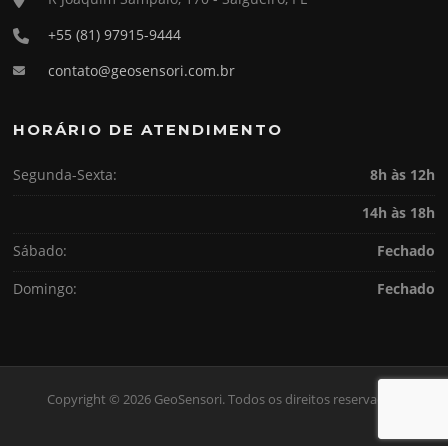
+55 (81) 97915-9444
contato@geosensori.com.br
HORÁRIO DE ATENDIMENTO
Segunda-Sexta:
8h às 12h
14h às 18h
Sábado:
Fechado
Domingo:
Fechado
Copyright © 2026 GeoSensori. Todos os direitos reservados.
Screenr