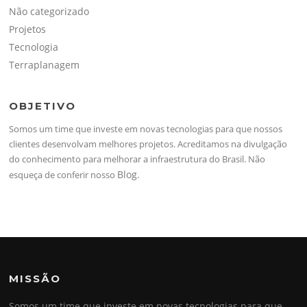
Não categorizado
Projetos
Tecnologia
Terraplanagem
OBJETIVO
Somos um time que investe em novas tecnologias para que nossos
clientes desenvolvam melhores projetos. Acreditamos na divulgação
do conhecimento para melhorar a infraestrutura do Brasil. Não
Blog
esqueça de conferir nosso
.
MISSÃO
Somos um time que investe em novas tecnologias para que